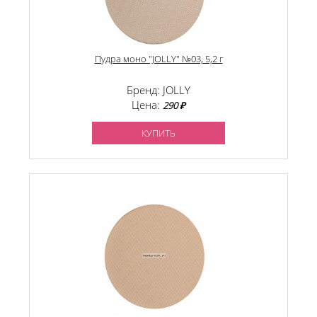
Пудра моно "JOLLY" №03, 5,2 г
Бренд: JOLLY
Цена:
290 ₽
КУПИТЬ