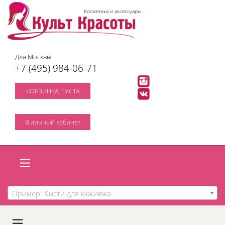
Косметика и аксессуары
Для Москвы:
+7 (495) 984-06-71
КОРЗИНКА ПУСТА
В личный кабинет
Пример: Кисти для макияжа
A
C