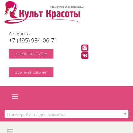
Косметика и аксессуары
Для Москвы:
+7 (495) 984-06-71
КОРЗИНКА ПУСТА
В личный кабинет
Пример: Кисти для макияжа
A
C