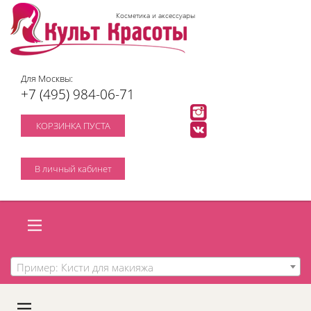
Косметика и аксессуары
Для Москвы:
+7 (495) 984-06-71
КОРЗИНКА ПУСТА
В личный кабинет
Пример: Кисти для макияжа
A
C