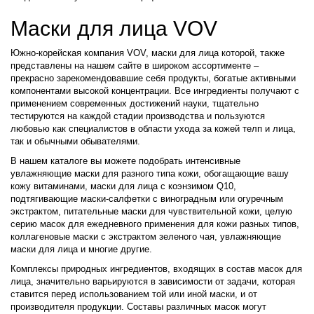
Маски для лица VOV
Южно-корейская компания VOV, маски для лица которой, также
представлены на нашем сайте в широком ассортименте –
прекрасно зарекомендовавшие себя продукты, богатые активными
компонентами высокой концентрации. Все ингредиенты получают с
применением современных достижений науки, тщательно
тестируются на каждой стадии производства и пользуются
любовью как специалистов в области ухода за кожей телп и лица,
так и обычными обывателями.
В нашем каталоге вы можете подобрать интенсивные
увлажняющие маски для разного типа кожи, обогащающие вашу
кожу витаминами, маски для лица с коэнзимом Q10,
подтягивающие маски-салфетки с виноградным или огуречным
экстрактом, питательные маски для чувствительной кожи, целую
серию масок для ежедневного применения для кожи разных типов,
коллагеновые маски с экстрактом зеленого чая, увлажняющие
маски для лица и многие другие.
Комплексы природных ингредиентов, входящих в состав масок для
лица, значительно варьируются в зависимости от задачи, которая
ставится перед использованием той или иной маски, и от
производителя продукции. Составы различных масок могут