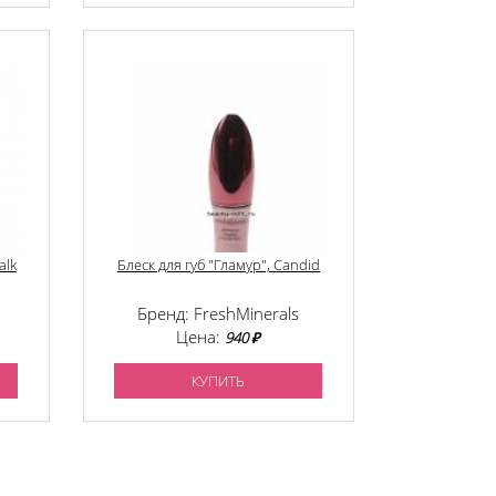
alk
Блеск для губ "Гламур", Candid
Бренд: FreshMinerals
Цена:
940 ₽
КУПИТЬ