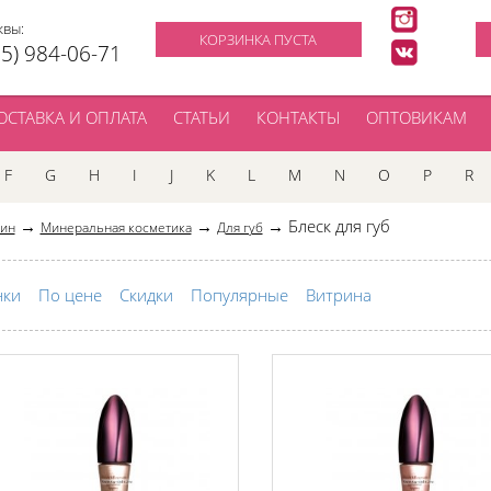
квы:
КОРЗИНКА ПУСТА
95) 984-06-71
ОСТАВКА И ОПЛАТА
СТАТЬИ
КОНТАКТЫ
ОПТОВИКАМ
F
G
H
I
J
K
L
M
N
O
P
R
→
→
→ Блеск для губ
зин
Минеральная косметика
Для губ
нки
По цене
Скидки
Популярные
Витрина