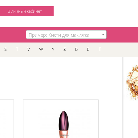
В личный кабинет
Пример: Кисти для макияжа
S
T
V
W
Y
Z
Б
В
Т