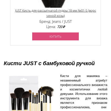
JUST Кисть для рассыпчатой пудры 18 мм №01-S (ворс
ченой козы)
Бренд: Jeans / JUST
Цена:
720 ₽
КУПИТЬ
Кисти JUST с бамбуковой ручкой
Кисти для макияжа –
незаменимый атрибут
профессионального визажиста
и косметитички любой
девушки. Использование этого
инструмента для
визажа
является признаком
профессионализма, они