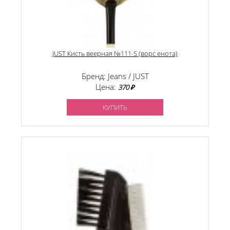
JUST Кисть веерная №111-S (ворс енота)
Бренд: Jeans / JUST
Цена:
370 ₽
КУПИТЬ