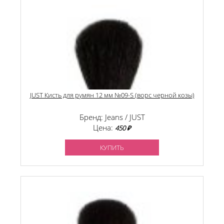
JUST Кисть для румян 12 мм №09-S (ворс черной козы)
Бренд: Jeans / JUST
Цена:
450 ₽
КУПИТЬ