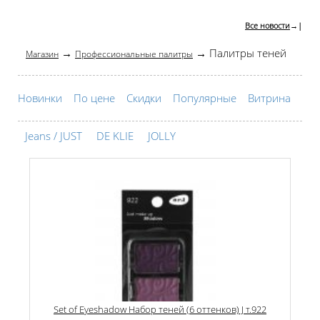
Все новости
→|
→
→ Палитры теней
Магазин
Профессиональные палитры
Новинки
По цене
Скидки
Популярные
Витрина
Jeans / JUST
DE KLIE
JOLLY
Set of Eyeshadow Набор теней (6 оттенков) J т.922