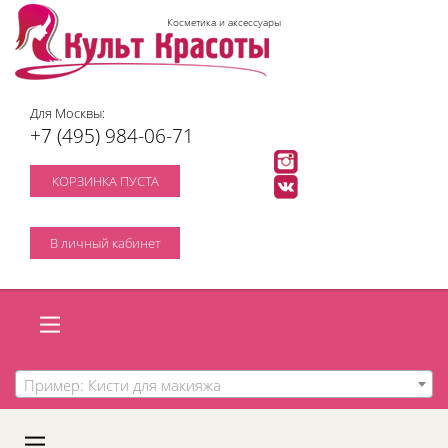
Косметика и аксессуары
Для Москвы:
+7 (495) 984-06-71
КОРЗИНКА ПУСТА
В личный кабинет
Пример: Кисти для макияжа
A
C