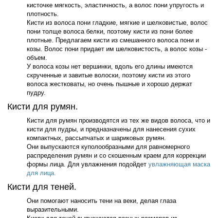
кисточке мягкость, эластичность, а волос пони упругость и
плотность.
Кисти из волоса пони гладкие, мягкие и шелковистые, волос
пони толще волоса белки, поэтому кисти из пони более
плотные. Предлагаем кисти из смешанного волоса пони и
козы. Волос пони придает им шелковистость, а волос козы -
объем.
У волоса козы нет вершинки, вдоль его длины имеются
скрученные и завитые волоски, поэтому кисти из этого
волоса жестковаты, но очень пышные и хорошо держат
пудру.
Кисти для румян.
Кисти для румян производятся из тех же видов волоса, что и
кисти для пудры, и предназначены для нанесения сухих
компактных, рассыпчатых и шариковых румян.
Они выпускаются куполообразными для равномерного
распределения румян и со скошенным краем для коррекции
формы лица. Для увлажнения подойдет
увлажняющая маска
для лица.
Кисти для теней.
Они помогают наносить тени на веки, делая глаза
выразительными.