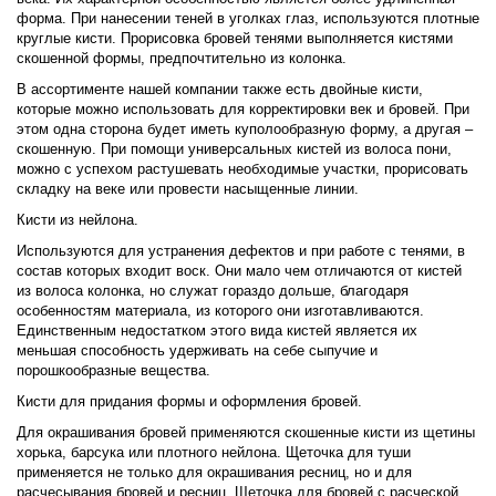
форма. При нанесении теней в уголках глаз, используются плотные
круглые кисти. Прорисовка бровей тенями выполняется кистями
скошенной формы, предпочтительно из колонка.
В ассортименте нашей компании также есть двойные кисти,
которые можно использовать для корректировки век и бровей. При
этом одна сторона будет иметь куполообразную форму, а другая –
скошенную. При помощи универсальных кистей из волоса пони,
можно с успехом растушевать необходимые участки, прорисовать
складку на веке или провести насыщенные линии.
Кисти из нейлона.
Используются для устранения дефектов и при работе с тенями, в
состав которых входит воск. Они мало чем отличаются от кистей
из волоса колонка, но служат гораздо дольше, благодаря
особенностям материала, из которого они изготавливаются.
Единственным недостатком этого вида кистей является их
меньшая способность удерживать на себе сыпучие и
порошкообразные вещества.
Кисти для придания формы и оформления бровей.
Для окрашивания бровей применяются скошенные кисти из щетины
хорька, барсука или плотного нейлона. Щеточка для туши
применяется не только для окрашивания ресниц, но и для
расчесывания бровей и ресниц. Щеточка для бровей с расческой