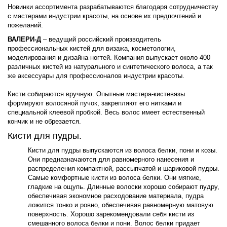
Новинки ассортимента разрабатываются благодаря сотрудничеству
с мастерами индустрии красоты, на основе их предпочтений и
пожеланий.
ВАЛЕРИ-Д
– ведущий российский производитель
профессиональных кистей для визажа, косметологии,
моделирования и дизайна ногтей. Компания выпускает около 400
различных кистей из натурального и синтетического волоса, а так
же аксессуары для профессионалов индустрии красоты.
Кисти собираются вручную. Опытные мастера-кистевязы
формируют волосяной пучок, закрепляют его нитками и
специальной клеевой пробкой. Весь волос имеет естественный
кончик и не обрезается.
Кисти для пудры.
Кисти для пудры выпускаются из волоса белки, пони и козы.
Они предназначаются для равномерного нанесения и
распределения компактной, рассыпчатой и шариковой пудры.
Самые комфортные кисти из волоса белки. Они мягкие,
гладкие на ощупь. Длинные волоски хорошо собирают пудру,
обеспечивая экономное расходование материала, пудра
ложится тонко и ровно, обеспечивая равномерную матовую
поверхность. Хорошо зарекомендовали себя кисти из
смешанного волоса белки и пони. Волос белки придает