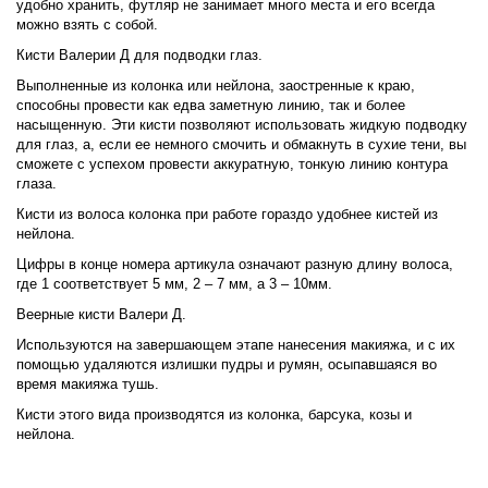
удобно хранить, футляр не занимает много места и его всегда
можно взять с собой.
Кисти Валерии Д для подводки глаз.
Выполненные из колонка или нейлона, заостренные к краю,
способны провести как едва заметную линию, так и более
насыщенную. Эти кисти позволяют использовать жидкую подводку
для глаз, а, если ее немного смочить и обмакнуть в сухие тени, вы
сможете с успехом провести аккуратную, тонкую линию контура
глаза.
Кисти из волоса колонка при работе гораздо удобнее кистей из
нейлона.
Цифры в конце номера артикула означают разную длину волоса,
где 1 соответствует 5 мм, 2 – 7 мм, а 3 – 10мм.
Веерные кисти Валери Д.
Используются на завершающем этапе нанесения макияжа, и с их
помощью удаляются излишки пудры и румян, осыпавшаяся во
время макияжа тушь.
Кисти этого вида производятся из колонка, барсука, козы и
нейлона.