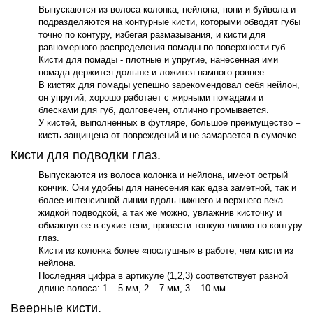
Выпускаются из волоса колонка, нейлона, пони и буйвола и
подразделяются на контурные кисти, которыми обводят губы
точно по контуру, избегая размазывания, и кисти для
равномерного распределения помады по поверхности губ.
Кисти для помады - плотные и упругие, нанесенная ими
помада держится дольше и ложится намного ровнее.
В кистях для помады успешно зарекомендовал себя нейлон,
он упругий, хорошо работает с жирными помадами и
блесками для губ, долговечен, отлично промывается.
У кистей, выполненных в футляре, большое преимущество –
кисть защищена от повреждений и не замарается в сумочке.
Кисти для подводки глаз.
Выпускаются из волоса колонка и нейлона, имеют острый
кончик. Они удобны для нанесения как едва заметной, так и
более интенсивной линии вдоль нижнего и верхнего века
жидкой подводкой, а так же можно, увлажнив кисточку и
обмакнув ее в сухие тени, провести тонкую линию по контуру
глаз.
Кисти из колонка более «послушны» в работе, чем кисти из
нейлона.
Последняя цифра в артикуле (1,2,3) соответствует разной
длине волоса: 1 – 5 мм, 2 – 7 мм, 3 – 10 мм.
Веерные кисти.