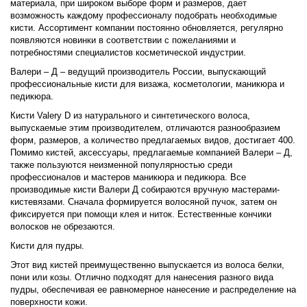
материала, при широком выборе форм и размеров, дает
возможность каждому профессионалу подобрать необходимые
кисти. Ассортимент компании постоянно обновляется, регулярно
появляются новинки в соответствии с пожеланиями и
потребностями специалистов косметической индустрии.
Валери – Д – ведущий производитель России, выпускающий
профессиональные кисти для визажа, косметологии, маникюра и
педикюра.
Кисти Valery D из натурального и синтетического волоса,
выпускаемые этим производителем, отличаются разнообразием
форм, размеров, а количество предлагаемых видов, достигает 400.
Помимо кистей, аксессуары, предлагаемые компанией Валери – Д,
также пользуются неизменной популярностью среди
профессионалов и мастеров маникюра и педикюра. Все
производимые кисти Валери Д собираются вручную мастерами-
кистевязами. Сначала формируется волосяной пучок, затем он
фиксируется при помощи клея и ниток. Естественные кончики
волосков не обрезаются.
Кисти для пудры.
Этот вид кистей преимущественно выпускается из волоса белки,
пони или козы. Отлично подходят для нанесения разного вида
пудры, обеспечивая ее равномерное нанесение и распределение на
поверхности кожи.