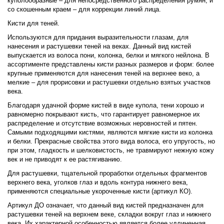
куполообразные – для непосредственного распределения румян, и
со скошенным краем – для коррекции линий лица.
Кисти для теней.
Используются для придания выразительности глазам, для
нанесения и растушевки теней на веках. Данный вид кистей
выпускается из волоса пони, колонка, белки и мягкого нейлона. В
ассортименте представлены кисти разных размеров и форм: более
крупные применяются для нанесения теней на верхнее веко, а
мелкие – для прорисовки и растушевки отдельно взятых участков
века.
Благодаря удачной форме кистей в виде купола, тени хорошо и
равномерно покрывают кисть, что гарантирует равномерное их
распределение и отсутствие возможных неровностей и пятен.
Самыми подходящими кистями, являются мягкие кисти из колонка
и белки. Прекрасные свойства этого вида волоса, его упругость, но
при этом, гладкость и шелковистость, не травмируют нежную кожу
век и не приводят к ее растягиванию.
Для растушевки, тщательной проработки отдельных фрагментов
верхнего века, уголков глаз и вдоль контура нижнего века,
применяются специальные укороченные кисти (артикул КО).
Артикул ДО означает, что данный вид кистей предназначен для
растушевки теней на верхнем веке, складки вокруг глаз и нижнего
века. Их характерной особенностью является более удлиненная