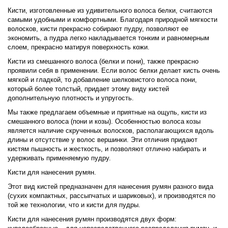
Кисти, изготовленные из удивительного волоса белки, считаются
самыми удобными и комфортными. Благодаря природной мягкости
волосков, кисти прекрасно собирают пудру, позволяют ее
экономить, а пудра легко накладывается тонким и равномерным
слоем, прекрасно матируя поверхность кожи.
Кисти из смешанного волоса (белки и пони), также прекрасно
проявили себя в применении. Если волос белки делает кисть очень
мягкой и гладкой, то добавление шелковистого волоса пони,
который более толстый, придает этому виду кистей
дополнительную плотность и упругость.
Мы также предлагаем объемные и приятные на ощупь, кисти из
смешанного волоса (пони и козы). Особенностью волоса козы
является наличие скрученных волосков, располагающихся вдоль
длины и отсутствие у волос вершинки. Эти отличия придают
кистям пышность и жесткость, и позволяют отлично набирать и
удерживать применяемую пудру.
Кисти для нанесения румян.
Этот вид кистей предназначен для нанесения румян разного вида
(сухих компактных, рассыпчатых и шариковых), и производятся по
той же технологии, что и кисти для пудры.
Кисти для нанесения румян производятся двух форм: