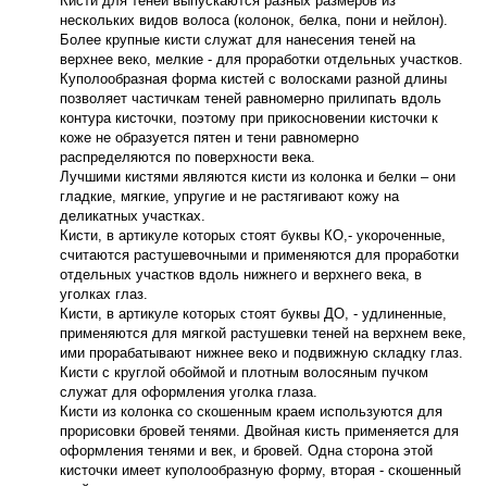
Кисти для теней выпускаются разных размеров из
нескольких видов волоса (колонок, белка, пони и нейлон).
Более крупные кисти служат для нанесения теней на
верхнее веко, мелкие - для проработки отдельных участков.
Куполообразная форма кистей с волосками разной длины
позволяет частичкам теней равномерно прилипать вдоль
контура кисточки, поэтому при прикосновении кисточки к
коже не образуется пятен и тени равномерно
распределяются по поверхности века.
Лучшими кистями являются кисти из колонка и белки – они
гладкие, мягкие, упругие и не растягивают кожу на
деликатных участках.
Кисти, в артикуле которых стоят буквы КО,- укороченные,
считаются растушевочными и применяются для проработки
отдельных участков вдоль нижнего и верхнего века, в
уголках глаз.
Кисти, в артикуле которых стоят буквы ДО, - удлиненные,
применяются для мягкой растушевки теней на верхнем веке,
ими прорабатывают нижнее веко и подвижную складку глаз.
Кисти с круглой обоймой и плотным волосяным пучком
служат для оформления уголка глаза.
Кисти из колонка со скошенным краем используются для
прорисовки бровей тенями. Двойная кисть применяется для
оформления тенями и век, и бровей. Одна сторона этой
кисточки имеет куполообразную форму, вторая - скошенный