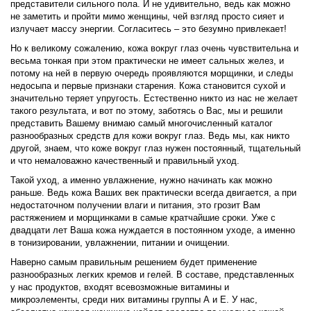
представители сильного пола. И не удивительно, ведь как можно
не заметить и пройти мимо женщины, чей взгляд просто сияет и
излучает массу энергии. Согласитесь – это безумно привлекает!
Но к великому сожалению, кожа вокруг глаз очень чувствительна и
весьма тонкая при этом практически не имеет сальных желез, и
потому на ней в первую очередь проявляются морщинки, и следы
недосыпа и первые признаки старения. Кожа становится сухой и
значительно теряет упругость. Естественно никто из нас не желает
такого результата, и вот по этому, заботясь о Вас, мы и решили
представить Вашему внимаю самый многочисленный каталог
разнообразных средств для кожи вокруг глаз. Ведь мы, как никто
другой, знаем, что коже вокруг глаз нужен постоянный, тщательный
и что немаловажно качественный и правильный уход.
Такой уход, а именно увлажнение, нужно начинать как можно
раньше. Ведь кожа Ваших век практически всегда двигается, а при
недостаточном получении влаги и питания, это грозит Вам
растяжением и морщинками в самые кратчайшие сроки. Уже с
двадцати лет Ваша кожа нуждается в постоянном уходе, а именно
в тонизировании, увлажнении, питании и очищении.
Наверно самым правильным решением будет применение
разнообразных легких кремов и гелей. В составе, представленных
у нас продуктов, входят всевозможные витамины и
микроэлементы, среди них витамины группы А и Е. У нас,