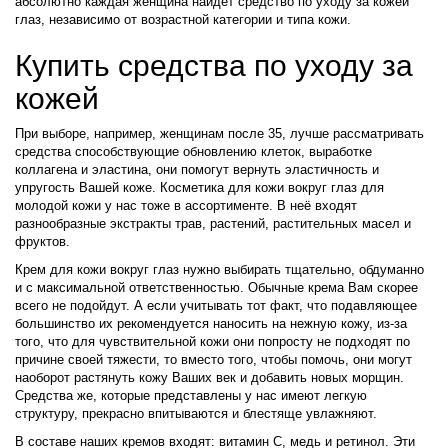
абсолютно каждая женщина найдет средство по уходу за кожей
глаз, независимо от возрастной категории и типа кожи.
Купить средства по уходу за
кожей
При выборе, например, женщинам после 35, лучше рассматривать
средства способствующие обновлению клеток, выработке
коллагена и эластина, они помогут вернуть эластичность и
упругость Вашей коже. Косметика для кожи вокруг глаз для
молодой кожи у нас тоже в ассортименте. В неё входят
разнообразные экстракты трав, растений, растительных масел и
фруктов.
Крем для кожи вокруг глаз нужно выбирать тщательно, обдуманно
и с максимальной ответственностью. Обычные крема Вам скорее
всего не подойдут. А если учитывать тот факт, что подавляющее
большинство их рекомендуется наносить на нежную кожу, из-за
того, что для чувствительной кожи они попросту не подходят по
причине своей тяжести, то вместо того, чтобы помочь, они могут
наоборот растянуть кожу Ваших век и добавить новых морщин.
Средства же, которые представлены у нас имеют легкую
структуру, прекрасно впитываются и блестяще увлажняют.
В составе наших кремов входят: витамин С, медь и ретинол. Эти