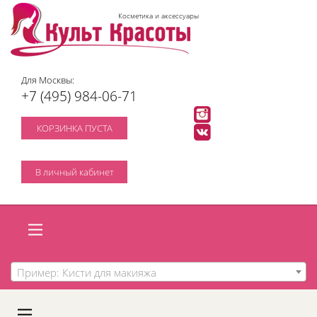
Косметика и аксессуары
Для Москвы:
+7 (495) 984-06-71
КОРЗИНКА ПУСТА
В личный кабинет
Пример: Кисти для макияжа
A
C