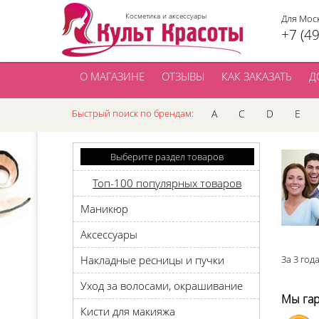
Косметика и аксессуары
Для Мос
+7 (4
О МАГАЗИНЕ
ОТЗЫВЫ
КАК ЗАКАЗАТЬ
Д
Быстрый поиск по брендам:
A
C
D
E
Выберите раздел товаров
Топ-100 популярных товаров
Маникюр
Аксессуары
Накладные ресницы и пучки
За 3 год
Уход за волосами, окрашивание
Мы гар
Кисти для макияжа