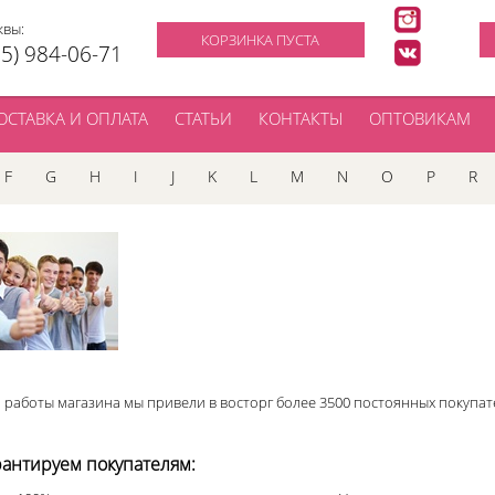
квы:
КОРЗИНКА ПУСТА
95) 984-06-71
ОСТАВКА И ОПЛАТА
СТАТЬИ
КОНТАКТЫ
ОПТОВИКАМ
F
G
H
I
J
K
L
M
N
O
P
R
а работы магазина мы привели в восторг более 3500 постоянных покупат
антируем покупателям: