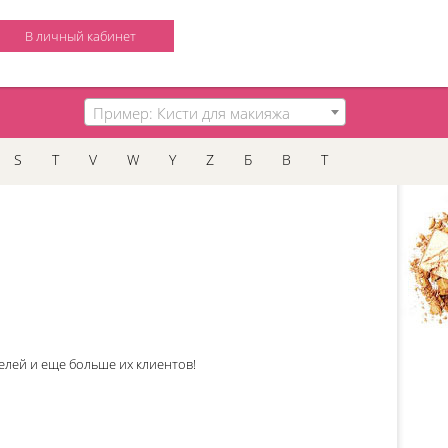
В личный кабинет
Пример: Кисти для макияжа
S
T
V
W
Y
Z
Б
В
Т
елей и еще больше их клиентов!