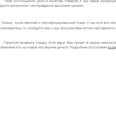
100% соотношение цены и качества товаров. У нас самые разумные 
других магазинов с неоправданно высокими ценами.
Только
качественный и сертифицированный товар. У нас есть все не
сомневаетесь, то сообщите нам, и мы пришлем Вам копию сертификата н
Гарантия возврата товара. Если вдруг Вам придет в заказе некачес
обменяем его на новый или вернем деньги. Подробнее об условиях
возв