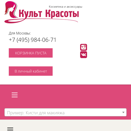
Косметика и аксессуары
Для Москвы:
+7 (495) 984-06-71
КОРЗИНКА ПУСТА
В личный кабинет
Пример: Кисти для макияжа
A
C