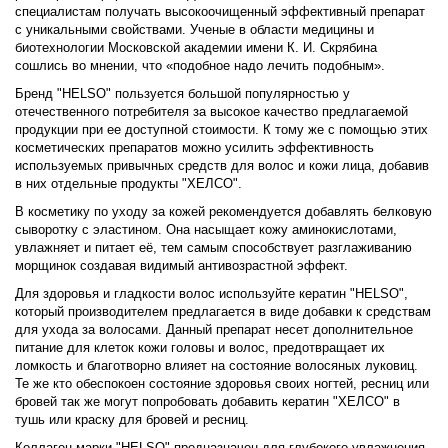
специалистам получать высокоочищенный эффективный препарат
с уникальными свойствами. Ученые в области медицины и
биотехнологии Московской академии имени К. И. Скрябина
сошлись во мнении, что «подобное надо лечить подобным».
Бренд "HELSO" пользуется большой популярностью у
отечественного потребителя за высокое качество предлагаемой
продукции при ее доступной стоимости. К тому же с помощью этих
косметических препаратов можно усилить эффективность
используемых привычных средств для волос и кожи лица, добавив
в них отдельные продукты "ХЕЛСО".
В косметику по уходу за кожей рекомендуется добавлять белковую
сыворотку с эластином. Она насыщает кожу аминокислотами,
увлажняет и питает её, тем самым способствует разглаживанию
морщинок создавая видимый антивозрастной эффект.
Для здоровья и гладкости волос используйте кератин "HELSO",
который производителем предлагается в виде добавки к средствам
для ухода за волосами. Данный препарат несет дополнительное
питание для клеток кожи головы и волос, предотвращает их
ломкость и благотворно влияет на состояние волосяных луковиц.
Те же кто обеспокоен состояние здоровья своих ногтей, ресниц или
бровей так же могут попробовать добавить кератин "ХЕЛСО" в
тушь или краску для бровей и ресниц.
Коллаген марки "HELSO" предназначен для глубокого увлажнения