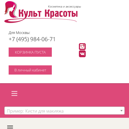
Косметика и аксессуары
Для Москвы:
+7 (495) 984-06-71
КОРЗИНКА ПУСТА
В личный кабинет
Пример: Кисти для макияжа
A
C