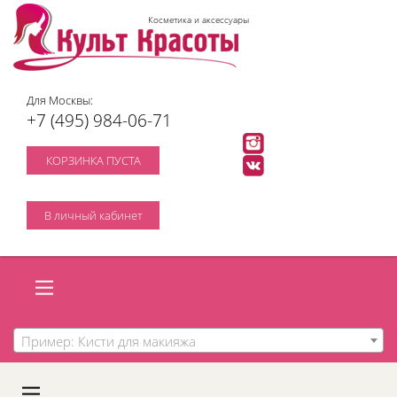
Косметика и аксессуары
Для Москвы:
+7 (495) 984-06-71
КОРЗИНКА ПУСТА
В личный кабинет
Пример: Кисти для макияжа
A
C