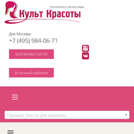
Косметика и аксессуары
Для Москвы:
+7 (495) 984-06-71
КОРЗИНКА ПУСТА
В личный кабинет
Пример: Кисти для макияжа
A
C