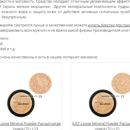
дкость и матовость. Средство обладает отличным увлажняющим эффектом
т скрыть мелкие морщинки. Другие минеральные компоненты пудры 
 кожного жира и защиту кожи от действия активных солнечных лучей. С
– безупречным.
 макияж смотрелся лучше и качественнее можете
купить блестки для глаз
завораживать всех мужчин и не важно какой фирмы-производителя они б
moni;
st;
dell и т.д.
очень качественны и есть в нашем интернет-магазине.
Loose Mineral Powder Рассыпчатая
JUST Loose Mineral Powder Расс
пудра (7г.) т.23
пудра (7г.) т.21