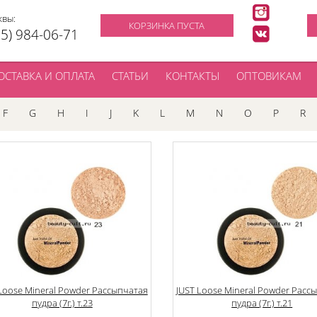
квы:
КОРЗИНКА ПУСТА
95) 984-06-71
ОСТАВКА И ОПЛАТА
СТАТЬИ
КОНТАКТЫ
ОПТОВИКАМ
F
G
H
I
J
K
L
M
N
O
P
R
Loose Mineral Powder Рассыпчатая
JUST Loose Mineral Powder Расс
пудра (7г.) т.23
пудра (7г.) т.21