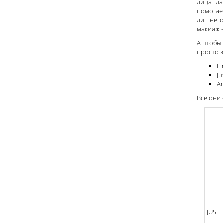
лица гла
помогае
лишнего
макияж 
А чтобы
просто 
Li
Ju
Ar
Все они 
JUST 