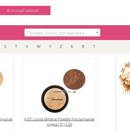
В личный кабинет
Пример: Кисти для макияжа
S
T
V
W
Y
Z
Б
В
Т
ыпчатая
JUST Loose Mineral Powder Рассыпчатая
пудра (7г.) т.20