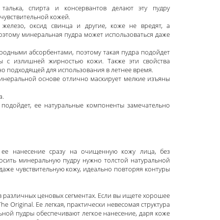
, талька, спирта и консервантов делают эту пудру
 чувствительной кожей.
железо, оксид свинца и другие, коже не вредят, а
Поэтому минеральная пудра может использоваться даже
иродными абсорбентами, поэтому такая пудра подойдет
 с излишней жирностью кожи. Также эти свойства
о подходящей для использования в летнее время.
инеральной основе отлично маскирует мелкие изъяны
а.
 подойдет, ее натуральные компоненты замечательно
ее нанесение сразу на очищенную кожу лица, без
осить минеральную пудру нужно толстой натуральной
 даже чувствительную кожу, идеально повторяя контуры
 различных ценовых сегментах. Если вы ищете хорошее
he Original. Ее легкая, практически невесомая структура
ьной пудры обеспечивают легкое нанесение, даря коже