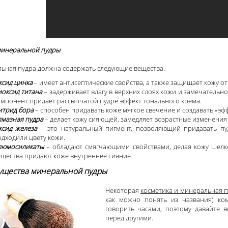
минеральной пудры
ьная пудра должна содержать следующие вещества.
ксид цинка
– имеет антисептические свойства, а также защищает кожу от
иоксид титана
– задерживает влагу в верхних слоях кожи и замечательно
омпонент придает рассыпчатой пудре эффект тонального крема.
итрид бора
– способен придавать коже мягкое свечение и создавать «эфф
лмазная пудра
– делает кожу сияющей, замедляет возрастные изменения
ксид железа
– это натуральный пигмент, позволяющий придавать пу
дходили цвету кожи.
люмосиликаты
– обладают смягчающими свойствами, делая кожу шелко
ещества придают коже внутреннее сияние.
щества минеральной пудры
Некоторая
косметика и минеральная 
как можно понять из названия) ко
говорить часами, поэтому давайте
перед другими.