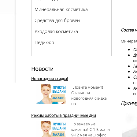
Минеральная косметика
Средства для бровей
Состав 
Уходовая косметика
Минерал
Педикюр
О
Д
к
Н
Новости
А
О
Новогодняя скидка!
по
Ловите момент!
А
Отличная
в
новогодняя скидка
Преиму
на
Режим работы в праздничные дни
Уважаемые
клиенты! С 1-5 мая и
9-12 мая наш офис