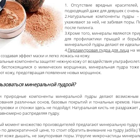
1. Отсутствие вредных красителей
подходящей даже для девушек с очень
2.Натуральные компоненты пудры – 
ухаживают за ней, не забивая поры. 
после пилинга.
3.Кроме того, минералы являются пр
для профилактики прыщей и борьбы
минеральной пудры делают ее идеальн
4.
Перламутровая пудра для лица
на м
 создавая эффект маски и легко ложась на кожу.
альные компоненты защитят нежную кожу от воздействия ультрафиолет
, беспокоящимся о мимических морщинках, минеральная пудра тоже
ют кожу, предотвращая появление новых морщинок.
льзоваться минеральной пудрой?
и природные компоненты минеральной пудры делают возможным 
ования различных основ, базовых покрытий и тональных кремов. Нан
пуховки и спонжи здесь не подойдут. Натуральная кисть не раздражает
равномерно распределяя пудру.
ый момент множество производителей предлагают минеральную пудру в
 по демократичной цене, то стоит обратить внимание на пудру Jadilla J T
ет коже дышать, не закупоривая поры. Упругие микрочастицы минерал