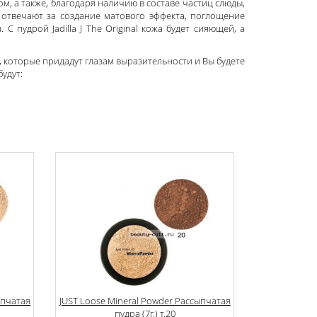
, а также, благодаря наличию в составе частиц слюды,
отвечают за создание матового эффекта, поглощение
 пудрой Jadilla J The Original кожа будет сияющей, а
, которые придадут глазам выразительности и Вы будете
удут:
ыпчатая
JUST Loose Mineral Powder Рассыпчатая
пудра (7г.) т.20