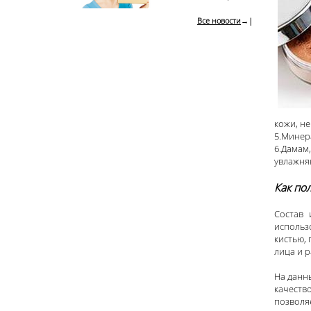
Все новости
→|
кожи, не
5.Минер
6.Дамам
увлажня
Как по
Состав 
использ
кистью, 
лица и 
На данн
качество
позволя