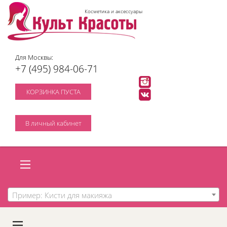
Косметика и аксессуары
Для Москвы:
+7 (495) 984-06-71
КОРЗИНКА ПУСТА
В личный кабинет
Пример: Кисти для макияжа
A
C