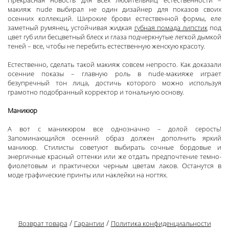
Прекрасная новость для всех любительниц естественности –
макияж nude выбирал не один дизайнер для показов своих
осенних коллекций. Широкие брови естественной формы, еле
заметный румянец, устойчивая жидкая
губная помада липстик
под
цвет губ или бесцветный блеск и глаза подчеркнутые легкой дымкой
теней – все, чтобы не перебить естественную женскую красоту.
Естественно, сделать такой макияж совсем непросто. Как доказали
осенние показы – главную роль в nude-макияже играет
безупречный тон лица, достичь которого можно используя
грамотно подобранный корректор и тональную основу.
Маникюр
А вот с маникюром все однозначно – долой серость!
Запоминающийся осенний образ должен дополнить яркий
маникюр. Стилисты советуют выбирать сочные бордовые и
энергичные красный оттенки или же отдать предпочтение темно-
фиолетовым и практически черным цветам лаков. Останутся в
моде графические принты или наклейки на ногтях.
/
/
Возврат товара
Гарантии
Политика конфиденциальности