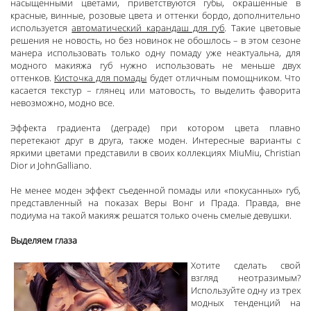
насыщенными цветами, приветствуются губы, окрашенные в
красные, винные, розовые цвета и оттенки бордо, дополнительно
используется
автоматический карандаш для губ
. Такие цветовые
решения не новость, но без новинок не обошлось – в этом сезоне
манера использовать только одну помаду уже неактуальна, для
модного макияжа губ нужно использовать не меньше двух
оттенков.
Кисточка для помады
будет отличным помощником. Что
касается текстур – глянец или матовость, то выделить фаворита
невозможно, модно все.
Эффекта градиента (деграде) при котором цвета плавно
перетекают друг в друга, также моден. Интересные варианты с
яркими цветами представили в своих коллекциях MiuMiu, Christian
Dior и JohnGalliano.
Не менее моден эффект съеденной помады или «покусанных» губ,
представленный на показах Веры Вонг и Прада. Правда, вне
подиума на такой макияж решатся только очень смелые девушки.
Выделяем глаза
Хотите сделать свой
взгляд неотразимым?
Используйте одну из трех
модных тенденций на