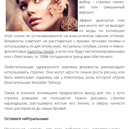
выбор – стрелки, смоки-
айс или смешанный
вариант.
Эффект дымчатых глаз
уже много лет не выходит
из моды, но коллекции
этой осени не останавливаются на классическом черном оттенке.
Визажисты советуют не расставаться с яркими летними тенями и
использовать их для smoky-eyes. Актуальны голубые, синие и темно-
фиолетовые
палитры теней
, а если они будут металлизированными
или с блестками, то 100% попадание в тренд вам обеспечено.
Любительницам сдержанного макияжа визажисты рекомендуют
использовать стрелки. Они могут идти по линии роста ресниц или
быть заметными издалека, как у Клеопатры, роль которой играла
блистательная Элизабет Тейлор.
Также в осенних коллекциях предлагается выход для тех, у кого
стрелки ровными не получается. Нужно рисовать стрелки
карандашом, растушевать кистью его линию, а сверху нанести
тени, растерев их до самых бровей.
Остаемся нейтральными