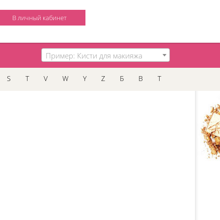
В личный кабинет
Пример: Кисти для макияжа
S
T
V
W
Y
Z
Б
В
Т