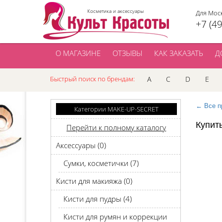
Косметика и аксессуары
Для Мос
+7 (4
О МАГАЗИНЕ
ОТЗЫВЫ
КАК ЗАКАЗАТЬ
Д
Быстрый поиск по брендам:
A
C
D
E
← Все п
Категории MAKE-UP-SECRET
Купит
Перейти к полному каталогу
Аксессуары (0)
Сумки, косметички (7)
Кисти для макияжа (0)
Кисти для пудры (4)
Кисти для румян и коррекции