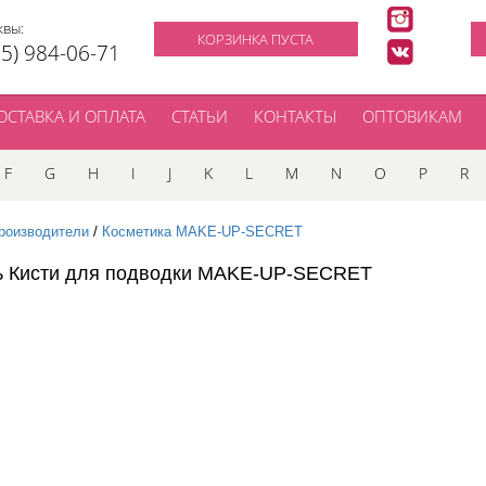
квы:
КОРЗИНКА ПУСТА
95) 984-06-71
ОСТАВКА И ОПЛАТА
СТАТЬИ
КОНТАКТЫ
ОПТОВИКАМ
F
G
H
I
J
K
L
M
N
O
P
R
роизводители
/
Косметика MAKE-UP-SECRET
ь Кисти для подводки MAKE-UP-SECRET