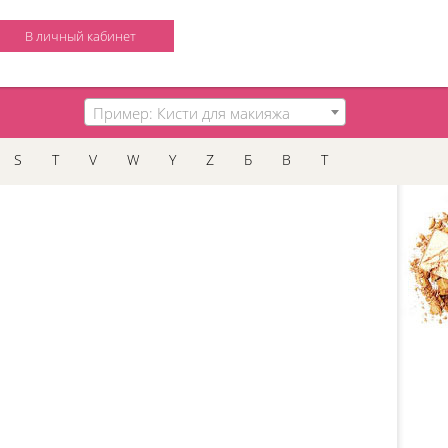
В личный кабинет
Пример: Кисти для макияжа
S
T
V
W
Y
Z
Б
В
Т