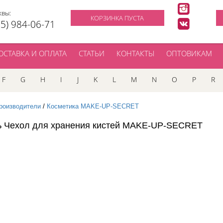
квы:
КОРЗИНКА ПУСТА
95) 984-06-71
ОСТАВКА И ОПЛАТА
СТАТЬИ
КОНТАКТЫ
ОПТОВИКАМ
F
G
H
I
J
K
L
M
N
O
P
R
роизводители
/
Косметика MAKE-UP-SECRET
ь Чехол для хранения кистей MAKE-UP-SECRET