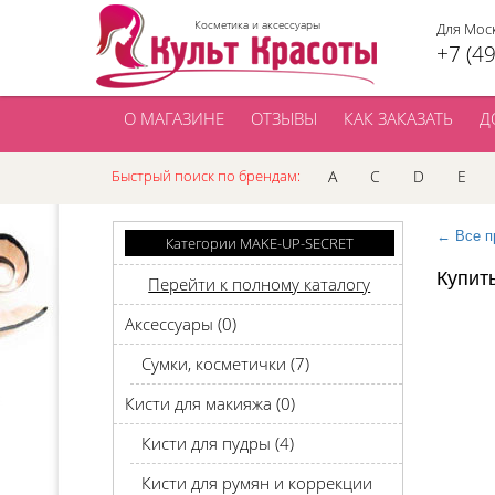
Косметика и аксессуары
Для Мос
+7 (4
О МАГАЗИНЕ
ОТЗЫВЫ
КАК ЗАКАЗАТЬ
Д
Быстрый поиск по брендам:
A
C
D
E
← Все п
Категории MAKE-UP-SECRET
Купит
Перейти к полному каталогу
Аксессуары (0)
Сумки, косметички (7)
Кисти для макияжа (0)
Кисти для пудры (4)
Кисти для румян и коррекции