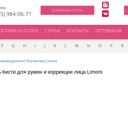
квы:
КОРЗИНКА ПУСТА
95) 984-06-71
ОСТАВКА И ОПЛАТА
СТАТЬИ
КОНТАКТЫ
ОПТОВИКАМ
F
G
H
I
J
K
L
M
N
O
P
R
роизводители
/
Косметика Limoni
ь Кисти для румян и коррекции лица Limoni