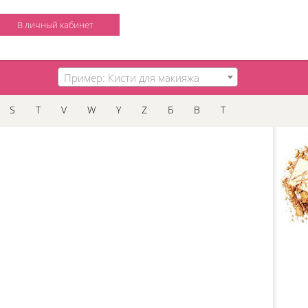
В личный кабинет
Пример: Кисти для макияжа
S
T
V
W
Y
Z
Б
В
Т