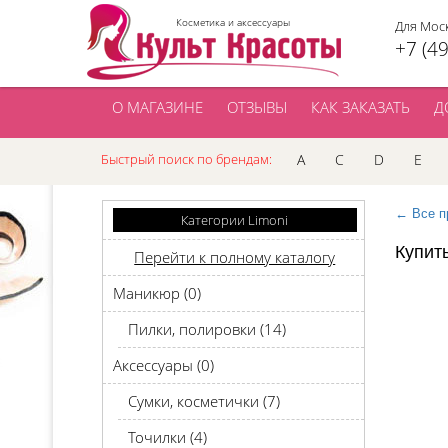
Косметика и аксессуары
Для Мос
+7 (4
О МАГАЗИНЕ
ОТЗЫВЫ
КАК ЗАКАЗАТЬ
Д
Быстрый поиск по брендам:
A
C
D
E
← Все п
Категории Limoni
Купит
Перейти к полному каталогу
Маникюр (0)
Пилки, полировки (14)
Аксессуары (0)
Сумки, косметички (7)
Точилки (4)