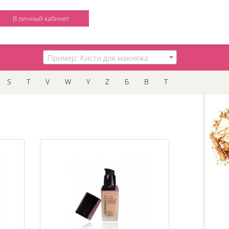
В личный кабинет
Пример: Кисти для макияжа
S
T
V
W
Y
Z
Б
В
Т