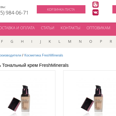
квы:
КОРЗИНКА ПУСТА
95) 984-06-71
ОСТАВКА И ОПЛАТА
СТАТЬИ
КОНТАКТЫ
ОПТОВИКАМ
F
G
H
I
J
K
L
M
N
O
P
R
роизводители
/
Косметика FreshMinerals
ь Тональный крем FreshMinerals