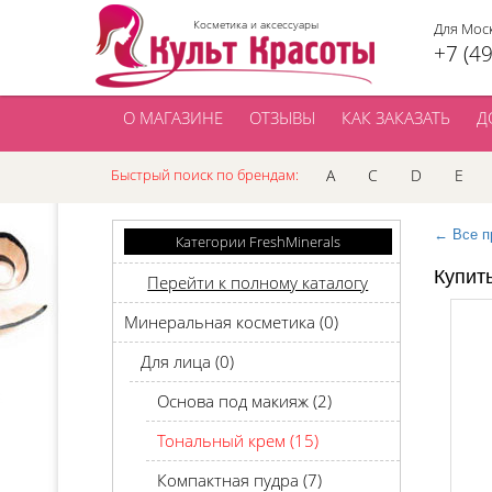
Косметика и аксессуары
Для Мос
+7 (4
О МАГАЗИНЕ
ОТЗЫВЫ
КАК ЗАКАЗАТЬ
Д
Быстрый поиск по брендам:
A
C
D
E
← Все п
Категории FreshMinerals
Купит
Перейти к полному каталогу
Минеральная косметика (0)
Для лица (0)
Основа под макияж (2)
Тональный крем (15)
Компактная пудра (7)