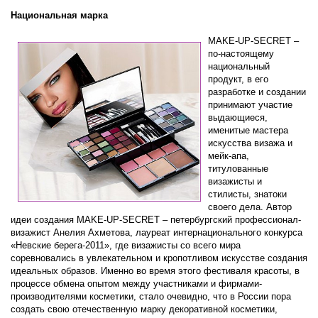
Национальная марка
MAKE-UP-SECRET –
по-настоящему
национальный
продукт, в его
разработке и создании
принимают участие
выдающиеся,
именитые мастера
искусства визажа и
мейк-апа,
титулованные
визажисты и
стилисты, знатоки
своего дела. Автор
идеи создания MAKE-UP-SECRET – петербургский профессионал-
визажист Анелия Ахметова, лауреат интернационального конкурса
«Невские берега-2011», где визажисты со всего мира
соревновались в увлекательном и кропотливом искусстве создания
идеальных образов. Именно во время этого фестиваля красоты, в
процессе обмена опытом между участниками и фирмами-
производителями косметики, стало очевидно, что в России пора
создать свою отечественную марку декоративной косметики,