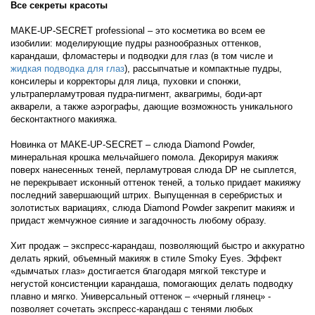
Все секреты красоты
MAKE-UP-SECRET professional – это косметика во всем ее
изобилии: моделирующие пудры разнообразных оттенков,
карандаши, фломастеры и подводки для глаз (в том числе и
жидкая подводка для глаз
), рассыпчатые и компактные пудры,
консилеры и корректоры для лица, пуховки и спонжи,
ультраперламутровая пудра-пигмент, аквагримы, боди-арт
акварели, а также аэрографы, дающие возможность уникального
бесконтактного макияжа.
Новинка от MAKE-UP-SECRET – слюда Diamond Powder,
минеральная крошка мельчайшего помола. Декорируя макияж
поверх нанесенных теней, перламутровая слюда DP не сыплется,
не перекрывает исконный оттенок теней, а только придает макияжу
последний завершающий штрих. Выпущенная в серебристых и
золотистых вариациях, слюда Diamond Powder закрепит макияж и
придаст жемчужное сияние и загадочность любому образу.
Хит продаж – экспресс-карандаш, позволяющий быстро и аккуратно
делать яркий, объемный макияж в стиле Smoky Eyes. Эффект
«дымчатых глаз» достигается благодаря мягкой текстуре и
негустой консистенции карандаша, помогающих делать подводку
плавно и мягко. Универсальный оттенок – «черный глянец» -
позволяет сочетать экспресс-карандаш с тенями любых