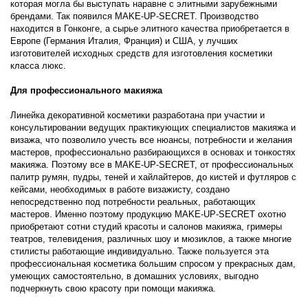
которая могла бы выступать наравне с элитными зарубежными
брендами. Так появился MAKE-UP-SECRET. Производство
находится в Гонконге, а сырье элитного качества приобретается в
Европе (Германия Италия, Франция) и США, у лучших
изготовителей исходных средств для изготовления косметики
класса люкс.
Для профессионального макияжа
Линейка декоративной косметики разработана при участии и
консультировании ведущих практикующих специалистов макияжа и
визажа, что позволило учесть все нюансы, потребности и желания
мастеров, профессионально разбирающихся в основах и тонкостях
макияжа. Поэтому все в MAKE-UP-SECRET, от профессиональных
палитр румян, пудры, теней и хайлайтеров, до кистей и футляров с
кейсами, необходимых в работе визажисту, создано
непосредственно под потребности реальных, работающих
мастеров. Именно поэтому продукцию MAKE-UP-SECRET охотно
приобретают сотни студий красоты и салонов макияжа, гримеры
театров, телевидения, различных шоу и мюзиклов, а также многие
стилисты работающие индивидуально. Также пользуется эта
профессиональная косметика большим спросом у прекрасных дам,
умеющих самостоятельно, в домашних условиях, выгодно
подчеркнуть свою красоту при помощи макияжа.