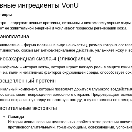
вные ингредиенты VonU
т икры
тра – содержит ценные протеины, витамины и низкомолекулярные жиры. 
ют ее живительной энергией и усиливают процессы регенерации кожи.
аноплатина
ноплатина – форма платины в виде наночастиц, размер которых составл
тивностью, оказывает антибактериальное действие, увлажняет кожу и в
иосахаридная смола-4 (гликофильм)
икофильм – «вторая кожа», которая играет важную роль в защите кожи 
чей, пыли и негативных факторов окружающей среды, способствует сох
асщепленный протеин
икальный компонент, который позволяет добиться глубокого воздействия
осстанавливает повреждения волосяного стержня. Предотвращает вымыва
лосы сохраняют укладку во влажную погоду, а сухие волосы не электр
астительные экстракты
Лаванда
История использования целительных свойств этого растения насчит
противовоспалительными, тонизирующими, освежающими, успокаи