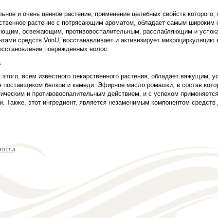
ьное и очень ценное растение, применение целебных свойств которого,
ственное растение с потрясающим ароматом, обладает самым широким 
ующим, освежающим, противовоспалительным, расслабляющим и успока
тами средств VonU, восстанавливает и активизирует микроциркуляцию в
восстановление поврежденных волос.
а
 этого, всем известного лекарственного растения, обладает вяжущим, 
я поставщиком белков и камеди. Эфирное масло ромашки, в состав кото
тическим и противовоспалительным действием, и с успехом применяется
и. Также, этот ингредиент, является незаменимым компонентом средств
ности