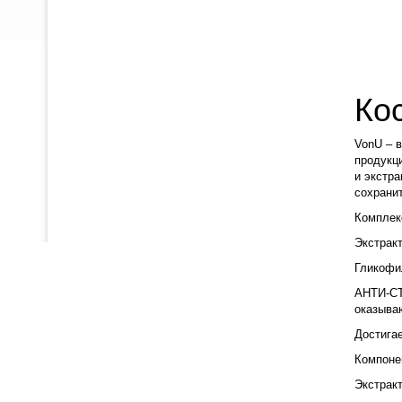
Ко
VonU – в
продукци
и экстр
сохранит
Комплек
Экстрак
Гликофи
АНТИ-СТ
оказыва
Достига
Компоне
Экстракт