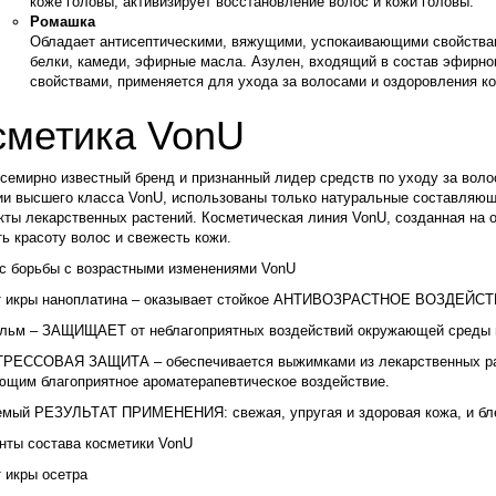
коже головы, активизирует восстановление волос и кожи головы.
Ромашка
Обладает антисептическими, вяжущими, успокаивающими свойствам
белки, камеди, эфирные масла. Азулен, входящий в состав эфирн
свойствами, применяется для ухода за волосами и оздоровления ко
сметика VonU
семирно известный бренд и признанный лидер средств по уходу за воло
и высшего класса VonU, использованы только натуральные составляющие
акты лекарственных растений. Косметическая линия VonU, созданная на
ь красоту волос и свежесть кожи.
с борьбы с возрастными изменениями VonU
т икры наноплатина – оказывает стойкое АНТИВОЗРАСТНОЕ ВОЗДЕЙСТ
льм – ЗАЩИЩАЕТ от неблагоприятных воздействий окружающей среды и
РЕССОВАЯ ЗАЩИТА – обеспечивается выжимками из лекарственных ра
ющим благоприятное ароматерапевтическое воздействие.
емый РЕЗУЛЬТАТ ПРИМЕНЕНИЯ: свежая, упругая и здоровая кожа, и бл
нты состава косметики VonU
 икры осетра