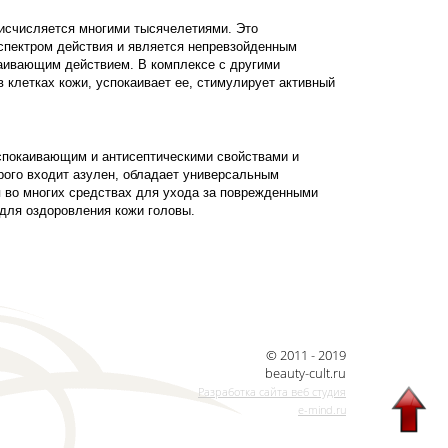
 исчисляется многими тысячелетиями. Это
спектром действия и является непревзойденным
ивающим действием. В комплексе с другими
 клетках кожи, успокаивает ее, стимулирует активный
успокаивающим и антисептическими свойствами и
рого входит азулен, обладает универсальным
 во многих средствах для ухода за поврежденными
 для оздоровления кожи головы.
© 2011 - 2019
beauty-cult.ru
Разработка сайта веб студия
e-mind.ru