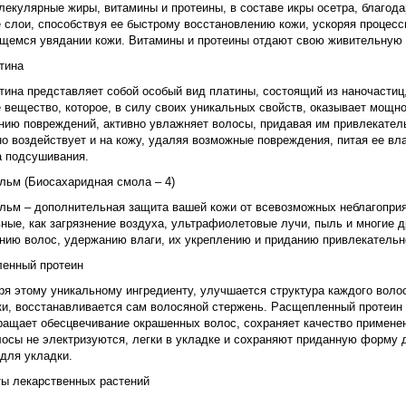
екулярные жиры, витамины и протеины, в составе икры осетра, благода
 слои, способствуя ее быстрому восстановлению кожи, ускоряя процесс
щемся увядании кожи. Витамины и протеины отдают свою живительную с
тина
ина представляет собой особый вид платины, состоящий из наночастиц, 
 вещество, которое, в силу своих уникальных свойств, оказывает мощн
нию повреждений, активно увлажняет волосы, придавая им привлекатель
о воздействует и на кожу, удаляя возможные повреждения, питая ее вла
 подсушивания.
льм (Биосахаридная смола – 4)
льм – дополнительная защита вашей кожи от всевозможных неблагопри
ные, как загрязнение воздуха, ультрафиолетовые лучи, пыль и многие 
нию волос, удержанию влаги, их укреплению и приданию привлекательн
енный протеин
я этому уникальному ингредиенту, улучшается структура каждого волос
и, восстанавливается сам волосяной стержень. Расщепленный протеин с
ращает обесцвечивание окрашенных волос, сохраняет качество применен
лосы не электризуются, легки в укладке и сохраняют приданную форму 
для укладки.
ты лекарственных растений