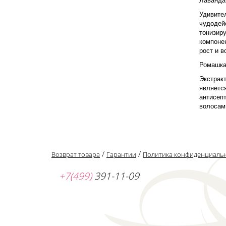
Лаванда
Удивител
чудодей
тонизир
компонен
рост и 
Ромашк
Экстракт
являетс
антисеп
волосам
/
/
Возврат товара
Гарантии
Политика конфиденциаль
+7(499)
391-11-09