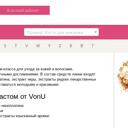
В личный кабинет
Пример: Кисти для макияжа
S
T
V
W
Y
Z
Б
В
Т
м-класса для ухода за кожей и волосами,
учными достижениями. В состав средств линии входят
тина, экстракт икры, экстракты редких лекарственных
ставаться молодыми и красивыми.
астом от VonU
наноплатина
ьм
тракты изысканный аромат