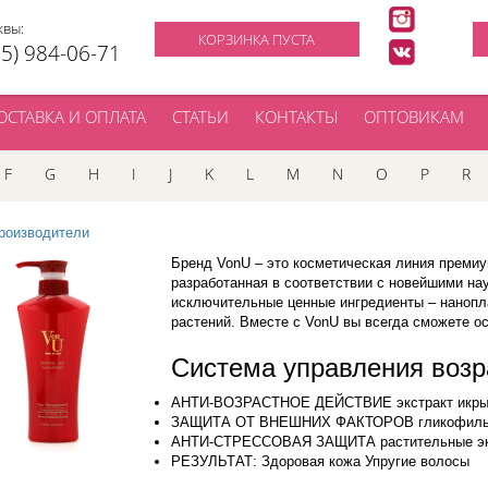
квы:
КОРЗИНКА ПУСТА
95) 984-06-71
ОСТАВКА И ОПЛАТА
СТАТЬИ
КОНТАКТЫ
ОПТОВИКАМ
F
G
H
I
J
K
L
M
N
O
P
R
роизводители
Бренд VonU – это косметическая линия премиу
разработанная в соответствии с новейшими на
исключительные ценные ингредиенты – нанопла
растений. Вместе с VonU вы всегда сможете о
Система управления возр
АНТИ-ВОЗРАСТНОЕ ДЕЙСТВИЕ экстракт икры 
ЗАЩИТА ОТ ВНЕШНИХ ФАКТОРОВ гликофил
АНТИ-СТРЕССОВАЯ ЗАЩИТА растительные экс
РЕЗУЛЬТАТ: Здоровая кожа Упругие волосы