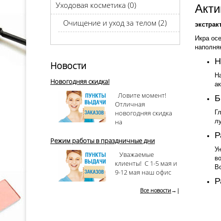
Уходовая косметика (0)
Акти
Очищение и уход за телом (2)
экстрак
Икра осе
наполня
Н
Новости
На
Новогодняя скидка!
ак
Ловите момент!
Б
Отличная
новогодняя скидка
Гл
на
лу
Р
Режим работы в праздничные дни
Ун
Уважаемые
в
клиенты! С 1-5 мая и
Во
9-12 мая наш офис
Р
Все новости
→|