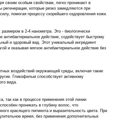
ря своим особым свойствам, легко проникают в
ы регенерации, которые резко замедляются при
илу, помогая процессу скорейшего оздоровления кожи.
размером в 2-4 нанометра. Это - биологически
ое антибактериальное действие, содействует быстрому
ный и здоровый вид. Этот уникальный ингредиент
гой и оказывая мягкое антибактериальное действие без
ятных воздействий окружающей среды, включая такие
другие. Гликофильм способствует активному
ого вида.
а, так как в процессе применения этой линии
пособен проникать в глубину волос, что
ного красящего пигмента и выразительность цвета. При
длительное время, без применения дополнительных