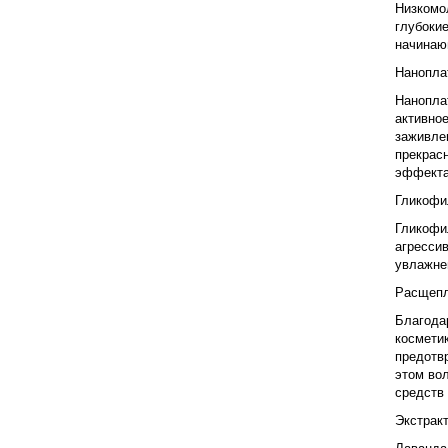
Низкомол
глубокие
начинаю
Нанопла
Наноплат
активное
заживле
прекрасн
эффекта
Гликофи
Гликофи
агрессив
увлажне
Расщепл
Благодар
косметик
предотв
этом во
средств 
Экстрак