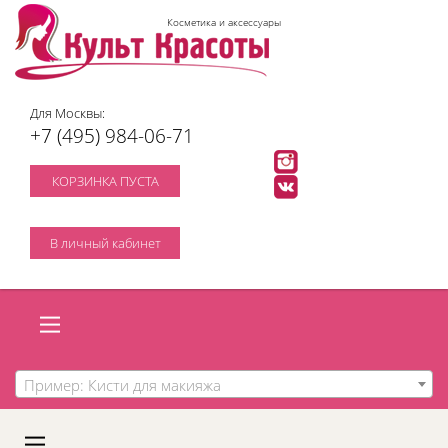
Косметика и аксессуары
Для Москвы:
+7 (495) 984-06-71
КОРЗИНКА ПУСТА
В личный кабинет
Пример: Кисти для макияжа
A
C